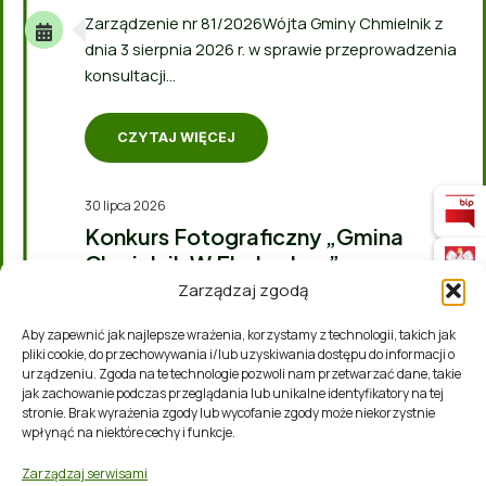
Zarządzenie nr 81/2026Wójta Gminy Chmielnik z
dnia 3 sierpnia 2026 r. w sprawie przeprowadzenia
konsultacji…
CZYTAJ WIĘCEJ
30 lipca 2026
Konkurs Fotograficzny „Gmina
Chmielnik W Ekokadrze”
Zarządzaj zgodą
UG Chmielnik
Ogłoszenie konkursowe Wójt Gminy Chmielnik
Aby zapewnić jak najlepsze wrażenia, korzystamy z technologii, takich jak
ogłasza gminny konkurs fotograficzny „Gmina
pliki cookie, do przechowywania i/lub uzyskiwania dostępu do informacji o
urządzeniu. Zgoda na te technologie pozwoli nam przetwarzać dane, takie
Chmielnik w Ekokadrze” Celem konkursu…
jak zachowanie podczas przeglądania lub unikalne identyfikatory na tej
stronie. Brak wyrażenia zgody lub wycofanie zgody może niekorzystnie
wpłynąć na niektóre cechy i funkcje.
CZYTAJ WIĘCEJ
Zarządzaj serwisami