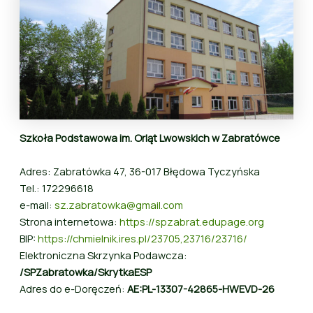
Szkoła Podstawowa im. Orląt Lwowskich w Zabratówce
Adres: Zabratówka 47, 36-017 Błędowa Tyczyńska
Tel.: 172296618
e-mail:
sz.zabratowka@gmail.com
Strona internetowa:
https://spzabrat.edupage.org
BIP:
https://chmielnik.ires.pl/23705,23716/23716/
Elektroniczna Skrzynka Podawcza:
/SPZabratowka/SkrytkaESP
Adres do e-Doręczeń:
AE:PL-13307-42865-HWEVD-26