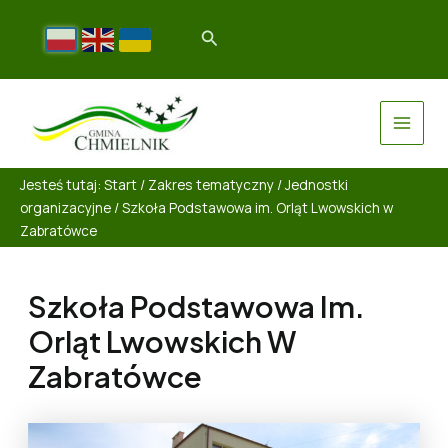
Jesteś tutaj:
Start
/
Zakres tematyczny
/
Jednostki
organizacyjne
/
Szkoła Podstawowa im. Orląt Lwowskich w
Zabratówce
Szkoła Podstawowa Im.
Orląt Lwowskich W
Zabratówce