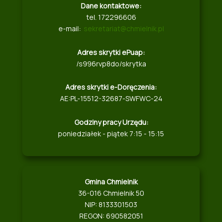
Dane kontaktowe:
tel. 172296606
e-mail:
sekretariat@chmielnik.pl
Adres skrytki ePuap:
/s996rvp8do/skrytka
Adres skrytki e-Doręczenia:
AE:PL-15512-32687-SWFWC-24
Godziny pracy Urzędu:
poniedziałek - piątek 7:15 - 15:15
Gmina Chmielnik
36-016 Chmielnik 50
NIP: 8133301503
REGON: 690582051