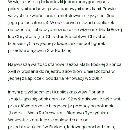
W większości są to kapliczki jednokondygnacyjne z
pokrytymi dachówką dwuspadowymi daszkami. Prawie
wszystkie zwieńczone są metalowym krzyżykiem (lub
jego pozostałością). W oszklonych niszach kapliczek
najczęściej zobaczyć można różne wizerunki Matki Bożej
lub Chrystusa (np. Chrystus Frasobliwy, Chrystus
Miłosierny), a w jednej z kapliczek zespół figurek
przedstawiających Ś w. Rodzinę.
Najwyższą wartość stanowi rzeźba Matki Boskiej z końca
XVIII w. wpisana do rejestru zabytków, umieszczona w
jednej z kapliczek, poddana renowacji w 2008 r.
Innym przykładem jest Kapliczka p.w.św. Floriana –
znajdująca się obok domu nr 192 w środkowej części wsi,
przy głównej szosie biegnącej z północy na południe
(Łańcut – Wola Rafałowska – Błędowa Tyczyńska).
Wewnątrz znajduje się malowidło olejne
przedstawiające św. Floriana, ludowego pochodzenia,