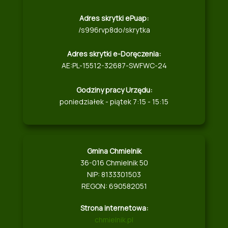
Adres skrytki ePuap:
/s996rvp8do/skrytka
Adres skrytki e-Doręczenia:
AE:PL-15512-32687-SWFWC-24
Godziny pracy Urzędu:
poniedziałek - piątek 7:15 - 15:15
Gmina Chmielnik
36-016 Chmielnik 50
NIP: 8133301503
REGON: 690582051
Strona internetowa:
chmielnik.pl