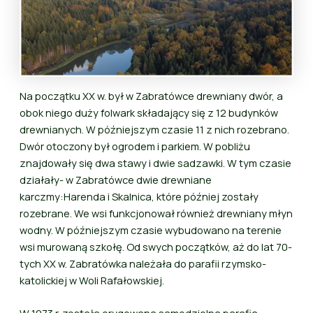
Na początku XX w. był w Zabratówce drewniany dwór, a
obok niego duży folwark składający się z 12 budynków
drewnianych. W późniejszym czasie 11 z nich rozebrano.
Dwór otoczony był ogrodem i parkiem. W pobliżu
znajdowały się dwa stawy i dwie sadzawki. W tym czasie
działały- w Zabratówce dwie drewniane
karczmy:Harenda i Skalnica, które później zostały
rozebrane. We wsi funkcjonował również drewniany młyn
wodny. W późniejszym czasie wybudowano na terenie
wsi murowaną szkołę. Od swych początków, aż do lat 70-
tych XX w. Zabratówka należała do parafii rzymsko-
katolickiej w Woli Rafałowskiej.
W 1973 r. została erygowana samodzielna parafia