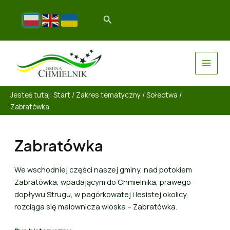
Jesteś tutaj:
Start
/
Zakres tematyczny
/
Sołectwa
/
Zabratówka
Zabratówka
We wschodniej części naszej gminy, nad potokiem
Zabratówka, wpadającym do Chmielnika, prawego
dopływu Strugu, w pagórkowatej i lesistej okolicy,
rozciąga się malownicza wioska – Zabratówka.