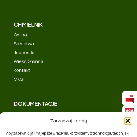
CHMIELNIK
Gmina
Sołectwa
Jednostki
Wieść Gminna
Kontakt
MKS
DOKUMENTACJE
Deklaracja dostępności
Zarządzaj zgodą
Polityka prywatności
Mapa strony
Aby zapewnić jak najlepsze wrażenia, korzystamy z technologii, takich jak