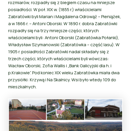
rozmiarów, rozpadły się z biegiem czasu na mniejsze
posiadłości. W poł. XIX w. (1855 r.) właścicielami
Zabratówki byli Marian i Magdalena Odrowąż – Pieniążek,
a w 1866 r. – Antoni Oborski. W 1890 r. dobra Zabratówki
rozpadły się na trzy mniejsze części, których
właścicielami byli: Antoni Oborski (Zabratówka Połanki),
Władysław Szymanowski (Zabratówka – część lasu). W
1905 r. posiadłości Zabratówki nadal składały się z
trzech części, których właścicielami byli wówczas:
Wacław Oborski, Zofia Wallis i „Bank Galicyjski dla h. i
p.Krakowie”. Pod koniec XIX wieku Zabratówka miała dwa
przysiółki: Krzywą i Na Skalnicy. Wsi było wtedy 109 do
mieszkalnych.