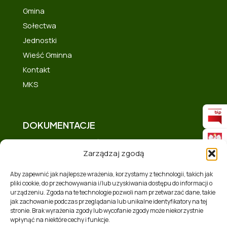
Gmina
Sołectwa
Jednostki
Wieść Gminna
Kontakt
MKS
DOKUMENTACJE
Deklaracja dostępności
Zarządzaj zgodą
Polityka prywatności
Mapa strony
Aby zapewnić jak najlepsze wrażenia, korzystamy z technologii, takich jak
pliki cookie, do przechowywania i/lub uzyskiwania dostępu do informacji o
Polityka plików cookies (EU)
urządzeniu. Zgoda na te technologie pozwoli nam przetwarzać dane, takie
Zakres tematyczny
jak zachowanie podczas przeglądania lub unikalne identyfikatory na tej
stronie. Brak wyrażenia zgody lub wycofanie zgody może niekorzystnie
RSS
wpłynąć na niektóre cechy i funkcje.