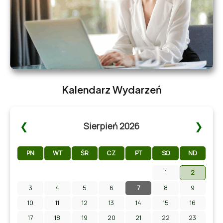
Kalendarz Wydarzeń
❮
❯
Sierpień 2026
PN
WT
ŚR
CZ
PT
SO
ND
1
2
3
4
5
6
7
8
9
Zapraszamy na Letni Pokaz Filmowy na stadionie w
Chmielniku!
10
11
12
13
14
15
16
17
18
19
20
21
22
23