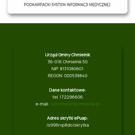
Urząd Gminy Chmielnik
36-016 Chmielnik 50
NIP: 8131080601
REGON: 000538840
Dane kontaktowe:
tel. 172296606
e-mail:
sekretariat@chmielnik.pl
Adres skrytki ePuap:
/s996rvp8do/skrytka