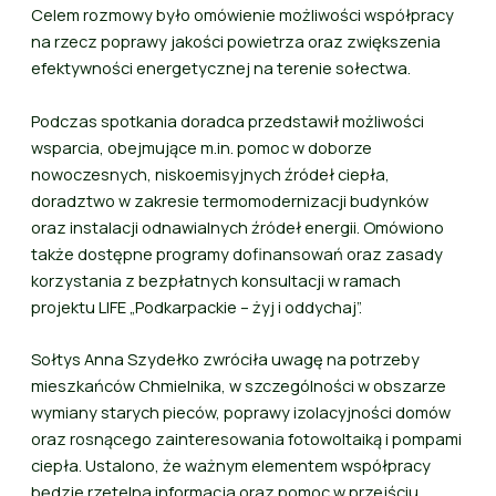
Celem rozmowy było omówienie możliwości współpracy
na rzecz poprawy jakości powietrza oraz zwiększenia
efektywności energetycznej na terenie sołectwa.
Podczas spotkania doradca przedstawił możliwości
wsparcia, obejmujące m.in. pomoc w doborze
nowoczesnych, niskoemisyjnych źródeł ciepła,
doradztwo w zakresie termomodernizacji budynków
oraz instalacji odnawialnych źródeł energii. Omówiono
także dostępne programy dofinansowań oraz zasady
korzystania z bezpłatnych konsultacji w ramach
projektu LIFE „Podkarpackie – żyj i oddychaj”.
Sołtys Anna Szydełko zwróciła uwagę na potrzeby
mieszkańców Chmielnika, w szczególności w obszarze
wymiany starych pieców, poprawy izolacyjności domów
oraz rosnącego zainteresowania fotowoltaiką i pompami
ciepła. Ustalono, że ważnym elementem współpracy
będzie rzetelna informacja oraz pomoc w przejściu