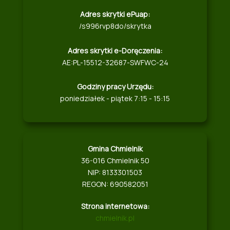
Adres skrytki ePuap:
/s996rvp8do/skrytka
Adres skrytki e-Doręczenia:
AE:PL-15512-32687-SWFWC-24
Godziny pracy Urzędu:
poniedziałek - piątek 7:15 - 15:15
Gmina Chmielnik
36-016 Chmielnik 50
NIP: 8133301503
REGON: 690582051
Strona internetowa:
chmielnik.pl