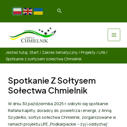
Jesteś tutaj:
Start
/
Zakres tematyczny
/
Projekty
/
Life
/
Spotkanie z sołtysem sołectwa Chmielnik
Spotkanie Z Sołtysem
Sołectwa Chmielnik
W dniu 30 października 2025 r. odbyło się spotkanie
Rafała Kaplity, doradcy ds. powietrza i energii, z Anną
Szydełko, sołtys sołectwa Chmielnik, zorganizowane w
ramach projektu LIFE „Podkarpackie – żyj i oddychaj”.