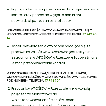
Poproś o okazanie upoważnienia do przeprowadzenia
kontroli oraz poproś do wglądu o dokument
potwierdzający tożsamość tej osoby,
W RAZIE WĄTPLIWOŚCI NATYCHMIAST SKONTAKTUJ SIĘ Z
WFOŚIGW W RZESZOWIE POD NUMEREM TELEFONU
17 742 70
14
w celu potwierdzenia czy osoba podająca się za
pracownika WFOŚiGW w Rzeszowie jest faktycznie
zatrudniona w WFOŚiGW w Rzeszowie i upoważniona
jest do przeprowadzenia kontroli,
W PRZYPADKU OSZUSTWA/KORUPCJI ZGŁOŚ SPRAWĘ
ODPOWIEDNIM SŁUŻBOM ORAZ DO WFOŚIGW W RZESZOWIE
POD NUMEREM TELEFONU
17 742 70 14
Pracownicy WFOŚiGW w Rzeszowie nie wykonują
połączeń telefonicznych do
Wnioskodawców/Beneficjentów i osób
współpracujących z zastrzeżonych numerów