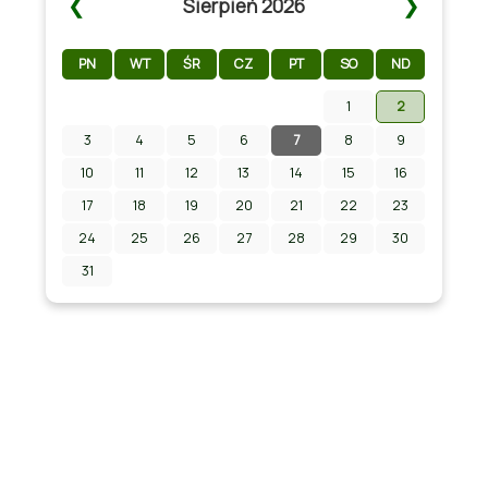
❮
❯
Sierpień 2026
PN
WT
ŚR
CZ
PT
SO
ND
1
2
3
4
5
6
7
8
9
Zapraszamy na Letni Pokaz Filmowy na
stadionie w Chmielniku!
10
11
12
13
14
15
16
17
18
19
20
21
22
23
24
25
26
27
28
29
30
31