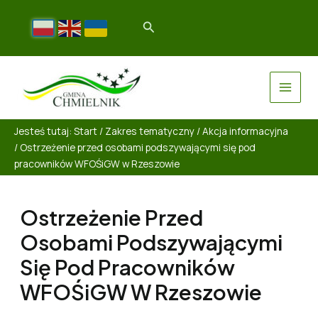
Jesteś tutaj:
Start
/
Zakres tematyczny
/
Akcja informacyjna
/
Ostrzeżenie przed osobami podszywającymi się pod
pracowników WFOŚiGW w Rzeszowie
Ostrzeżenie Przed
Osobami Podszywającymi
Się Pod Pracowników
WFOŚiGW W Rzeszowie