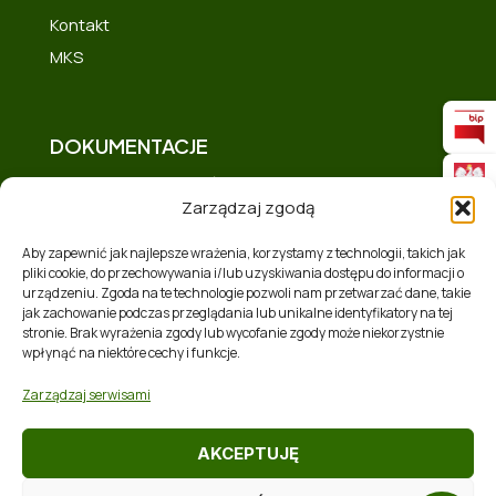
Kontakt
MKS
DOKUMENTACJE
Deklaracja dostępności
Zarządzaj zgodą
Polityka prywatności
Mapa strony
Aby zapewnić jak najlepsze wrażenia, korzystamy z technologii, takich jak
pliki cookie, do przechowywania i/lub uzyskiwania dostępu do informacji o
Polityka plików cookies (EU)
urządzeniu. Zgoda na te technologie pozwoli nam przetwarzać dane, takie
Zakres tematyczny
jak zachowanie podczas przeglądania lub unikalne identyfikatory na tej
stronie. Brak wyrażenia zgody lub wycofanie zgody może niekorzystnie
RSS
wpłynąć na niektóre cechy i funkcje.
Zarządzaj serwisami
AKCEPTUJĘ