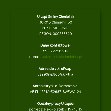
Urząd Gminy Chmielnik
36-016 Chmielnik 50
NIP: 8131080601
REGON: 000538840
Dane kontaktowe:
tel. 172296606
e-mail:
sekretariat@chmielnik.pl
Adres skrytki ePuap:
/s996rvp8do/skrytka
Adres skrytki e-Doręczenia:
AE:PL-15512-32687-SWFWC-24
Godziny pracy Urzędu:
poniedziałek - piątek 7:15 - 15:15