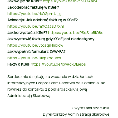
Jak wejść do KSeF?
https://youtu.be/hv33QDAairA
Jak odebrać fakturę w KSeF?
https://youtu.be/rkOGprn4i_g
Animacja: Jak odebrać fakturę w KSeF?
https://youtu.be/mXO33sD7XnI
Jak korzystać z KSeF?
https://youtu.be/PSqSLo5lO8o
Jak wystawić fakturę gdy KSeF jest niedostępny
https://youtu.be/JtcaqrHmxcw
Jak wypełnić formularz ZAW-FA?
https://youtu.be/9lxpznc1Vcs
Fakty o KSeF
https://youtu.be/cwRgkDBieps
Serdecznie dziękuję za wsparcie w działaniach
informacyjnych i zapraszam Państwa na szkolenia jak
również do kontaktu z podkarpacką Krajową
Administracją Skarbową.
Z wyrazami szacunku
Dyrektor Izby Administracji Skarbowej