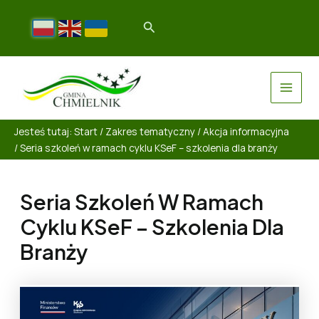
Jesteś tutaj:
Start
/
Zakres tematyczny
/
Akcja informacyjna
/
Seria szkoleń w ramach cyklu KSeF – szkolenia dla branży
Seria Szkoleń W Ramach
Cyklu KSeF – Szkolenia Dla
Branży