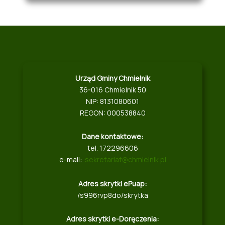
Urząd Gminy Chmielnik
36-016 Chmielnik 50
NIP: 8131080601
REGON: 000538840
Dane kontaktowe:
tel. 172296606
e-mail:
sekretariat@chmielnik.pl
Adres skrytki ePuap:
/s996rvp8do/skrytka
Adres skrytki e-Doręczenia: