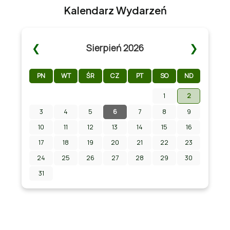
Kalendarz Wydarzeń
❮
❯
Sierpień 2026
PN
WT
ŚR
CZ
PT
SO
ND
1
2
3
4
5
6
7
8
9
Zapraszamy na Letni Pokaz Filmowy na
stadionie w Chmielniku!
10
11
12
13
14
15
16
17
18
19
20
21
22
23
24
25
26
27
28
29
30
31