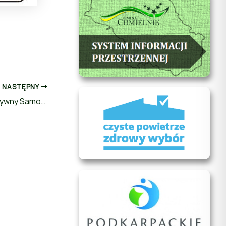
NASTĘPNY
Informacje dotyczące programu „Aktywny Samorząd”