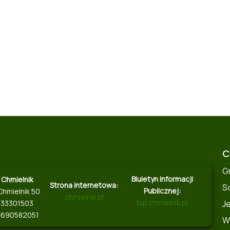
C
G
Biuletyn Informacji
 Chmielnik
Strona internetowa:
S
Publicznej:
Chmielnik 50
chmielnik.pl
bip.chmielnik.pl
J
8133301503
 690582051
W