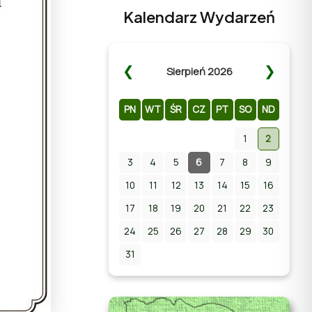
Kalendarz Wydarzeń
❮
❯
Sierpień 2026
PN
WT
ŚR
CZ
PT
SO
ND
1
2
3
4
Zapraszamy na Letni
5
6
7
8
9
Pokaz Filmowy na
10
11
12
13
14
15
16
stadionie w Chmielniku!
17
18
19
20
21
22
23
24
25
26
27
28
29
30
31