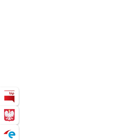
Biuletyn Informacji Publicznej
BIZNES.GOV.PL - Platforma dla osób
Serwis ePUAP