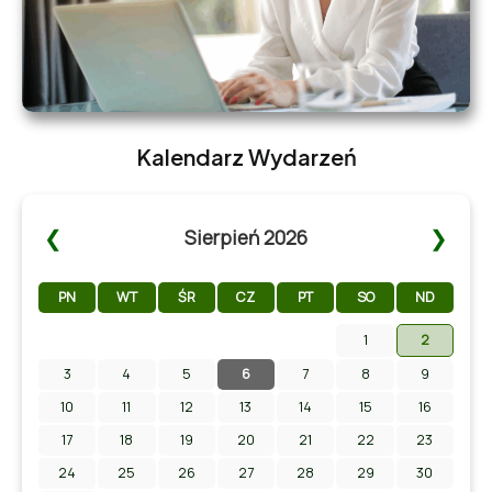
Kalendarz Wydarzeń
❮
❯
Sierpień 2026
PN
WT
ŚR
CZ
PT
SO
ND
1
2
3
4
5
6
7
8
9
Zapraszamy na Letni Pokaz Filmowy na stadionie w
Chmielniku!
10
11
12
13
14
15
16
17
18
19
20
21
22
23
24
25
26
27
28
29
30