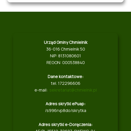
Urząd Gminy Chmielnik
36-016 Chmielnik 50
NIP: 8131080601
REGON: 000538840
Dane kontaktowe:
tel. 172296606
e-mail:
sekretariat@chmielnik.pl
Adres skrytki ePuap:
/s996rvp8do/skrytka
Adres skrytki e-Doręczenia: