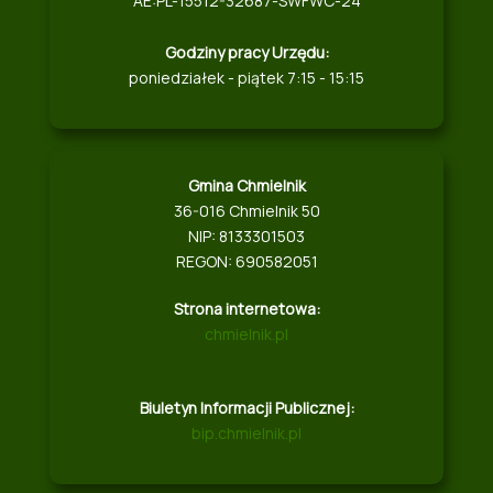
AE:PL-15512-32687-SWFWC-24
Godziny pracy Urzędu:
poniedziałek - piątek 7:15 - 15:15
Gmina Chmielnik
36-016 Chmielnik 50
NIP: 8133301503
REGON: 690582051
Strona internetowa:
chmielnik.pl
Biuletyn Informacji Publicznej:
bip.chmielnik.pl