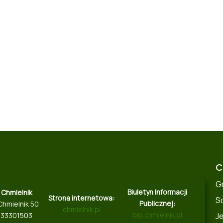
C
G
Biuletyn Informacji
 Chmielnik
Strona internetowa:
S
Publicznej:
Chmielnik 50
chmielnik.pl
bip.chmielnik.pl
J
8133301503