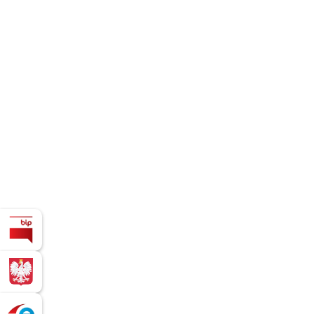
Biuletyn Informacji Publicznej
BIZNES.GOV.PL - Platforma dla osób
Serwis ePUAP