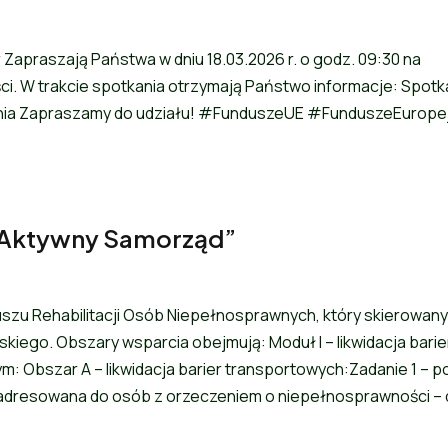
ier Zapraszają Państwa w dniu 18.03.2026 r. o godz. 09:30 na
ci. W trakcie spotkania otrzymają Państwo informacje: Spotk
ania Zapraszamy do udziału! #FunduszeUE #FunduszeEurope
„Aktywny Samorząd”
u Rehabilitacji Osób Niepełnosprawnych, który skierowany
ego. Obszary wsparcia obejmują: Moduł I – likwidacja barie
m: Obszar A – likwidacja barier transportowych:Zadanie 1 – 
adresowana do osób z orzeczeniem o niepełnosprawności – 