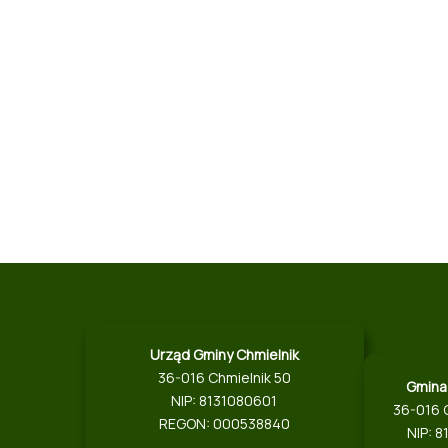
Urząd Gminy Chmielnik
36-016 Chmielnik 50
Gmina
NIP: 8131080601
36-016 
REGON: 000538840
NIP: 