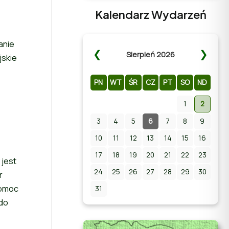
Kalendarz Wydarzeń
anie
❮
❯
Sierpień 2026
jskie
PN
WT
ŚR
CZ
PT
SO
ND
1
2
3
4
Zapraszamy na Letni
5
6
7
8
9
Pokaz Filmowy na
10
11
12
13
14
15
16
stadionie w Chmielniku!
17
18
19
20
21
22
23
 jest
24
25
26
27
28
29
30
r
pomoc
31
do