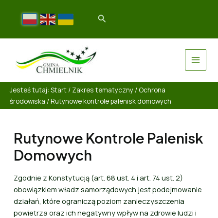
Jesteś tutaj:
Start
/
Zakres tematyczny
/
Ochrona
środowiska
/
Rutynowe kontrole palenisk domowych
Rutynowe Kontrole Palenisk
Domowych
Zgodnie z Konstytucją (art. 68 ust. 4 i art. 74 ust. 2)
obowiązkiem władz samorządowych jest podejmowanie
działań, które ograniczą poziom zanieczyszczenia
powietrza oraz ich negatywny wpływ na zdrowie ludzi i