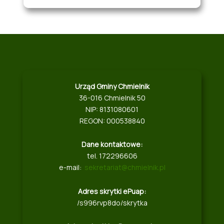
Urząd Gminy Chmielnik
36-016 Chmielnik 50
NIP: 8131080601
REGON: 000538840
Dane kontaktowe:
tel. 172296606
e-mail:
sekretariat@chmielnik.pl
Adres skrytki ePuap:
/s996rvp8do/skrytka