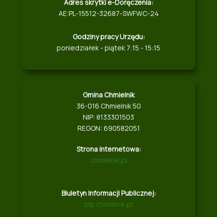
Adres skrytki e-Doręczenia:
AE:PL-15512-32687-SWFWC-24
Godziny pracy Urzędu:
poniedziałek - piątek 7:15 - 15:15
Gmina Chmielnik
36-016 Chmielnik 50
NIP: 8133301503
REGON: 690582051
Strona internetowa:
chmielnik.pl
Biuletyn Informacji Publicznej:
bip.chmielnik.pl