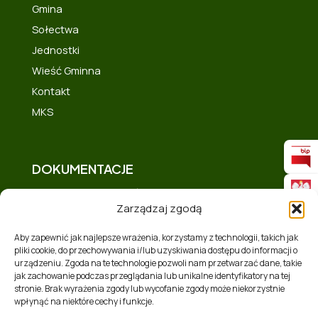
Gmina
Sołectwa
Jednostki
Wieść Gminna
Kontakt
MKS
DOKUMENTACJE
Deklaracja dostępności
Zarządzaj zgodą
Polityka prywatności
Mapa strony
Aby zapewnić jak najlepsze wrażenia, korzystamy z technologii, takich jak
pliki cookie, do przechowywania i/lub uzyskiwania dostępu do informacji o
Polityka plików cookies (EU)
urządzeniu. Zgoda na te technologie pozwoli nam przetwarzać dane, takie
Zakres tematyczny
jak zachowanie podczas przeglądania lub unikalne identyfikatory na tej
stronie. Brak wyrażenia zgody lub wycofanie zgody może niekorzystnie
RSS
wpłynąć na niektóre cechy i funkcje.