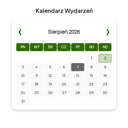
Kalendarz Wydarzeń
❮
❯
Sierpień 2026
PN
WT
ŚR
CZ
PT
SO
ND
1
2
3
4
5
6
7
8
9
Zapraszamy na Letni Pokaz Filmowy na
stadionie w Chmielniku!
10
11
12
13
14
15
16
17
18
19
20
21
22
23
24
25
26
27
28
29
30
31