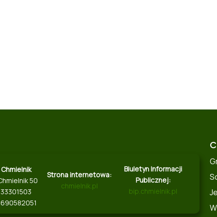
C
G
Biuletyn Informacji
 Chmielnik
Strona internetowa:
S
Publicznej:
Chmielnik 50
chmielnik.pl
bip.chmielnik.pl
J
8133301503
 690582051
W