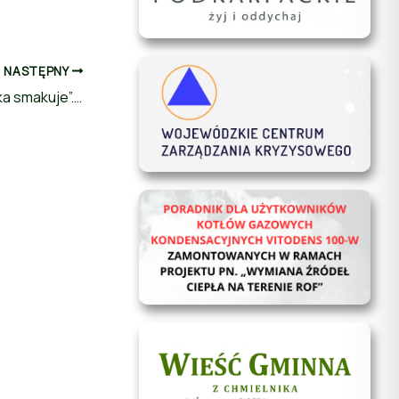
NASTĘPNY
„Bitwa Regionów” zmienia się w „Polska smakuje”. Kulinarna batalia w nowej odsłonie