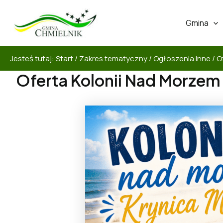
Gmina
Jesteś tutaj:
Start
/
Zakres tematyczny
/
Ogłoszenia inne
/
O
Oferta Kolonii Nad Morzem