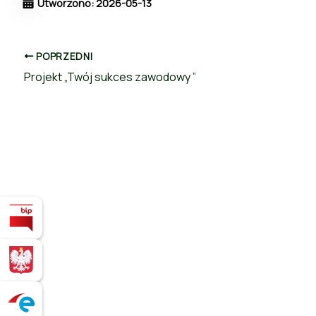
Utworzono: 2026-05-13
POPRZEDNI
Projekt „Twój sukces zawodowy ”
Biuletyn Informacji Publicznej
BIZNES.GOV.PL - Platforma dla osób
Serwis ePUAP