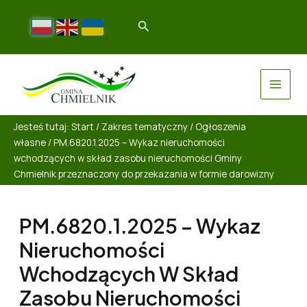
Jesteś tutaj:
Start
/
Zakres tematyczny
/
Ogłoszenia
własne
/
PM.6820.1.2025 – Wykaz nieruchomości
wchodzących w skład zasobu nieruchomości Gminy
Chmielnik przeznaczony do przekazania w formie darowizny
PM.6820.1.2025 – Wykaz
Nieruchomości
Wchodzących W Skład
Zasobu Nieruchomości