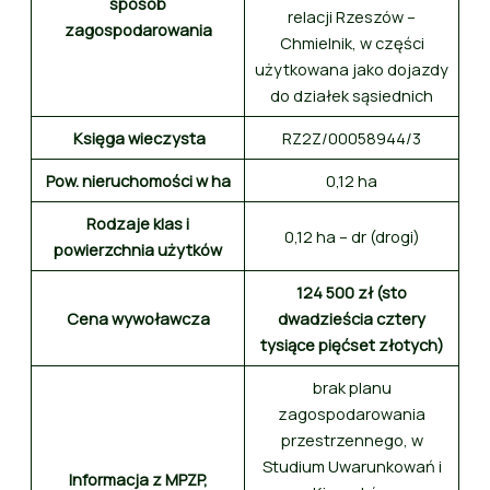
sposób
relacji Rzeszów –
zagospodarowania
Chmielnik, w części
użytkowana jako dojazdy
do działek sąsiednich
Księga wieczysta
RZ2Z/00058944/3
Pow. nieruchomości w ha
0,12 ha
Rodzaje klas i
0,12 ha – dr (drogi)
powierzchnia użytków
124 500 zł (sto
Cena wywoławcza
dwadzieścia cztery
tysiące pięćset złotych)
brak planu
zagospodarowania
przestrzennego, w
Studium Uwarunkowań i
Informacja z MPZP,