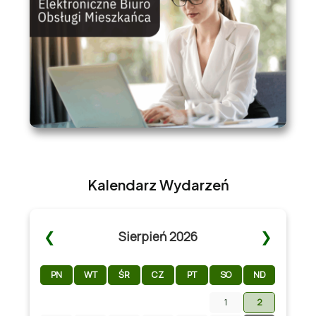
Kalendarz Wydarzeń
❮
❯
Sierpień 2026
PN
WT
ŚR
CZ
PT
SO
ND
1
2