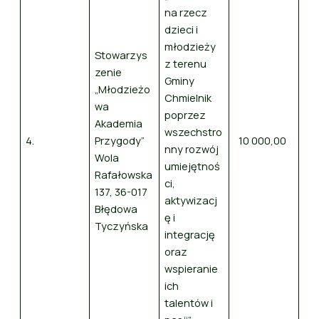
na rzecz
dzieci i
młodzieży
Stowarzys
z terenu
zenie
Gminy
„Młodzieżo
Chmielnik
wa
poprzez
Akademia
wszechstro
4.
Przygody”
10 000,00
nny rozwój
Wola
umiejętnoś
Rafałowska
ci,
137, 36-017
aktywizacj
Błędowa
ę i
Tyczyńska
integrację
oraz
wspieranie
ich
talentów i