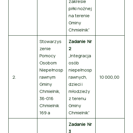
zakresie
piłki nożnej
na terenie
Gminy
Chmielnik”
Stowarzys
Zadanie Nr
zenie
2
Pomocy
„Integracja
Osobom
osób
Niepełnosp
niepełnosp
2.
rawnym
rawnych,
10 000,00
Gminy
dzieci i
Chmielnik,
młodzieży
36-016
z terenu
Chmielnik
Gminy
169 a
Chmielnik”
Zadanie Nr
3