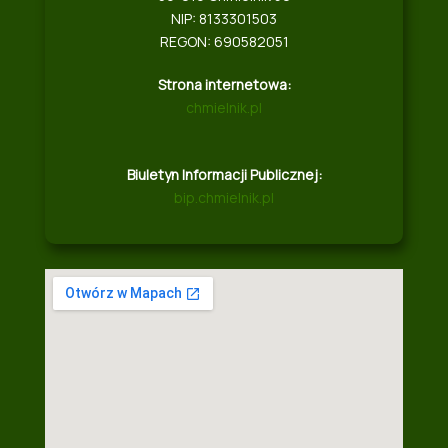
NIP: 8133301503
REGON: 690582051
Strona internetowa:
chmielnik.pl
Biuletyn Informacji Publicznej:
bip.chmielnik.pl