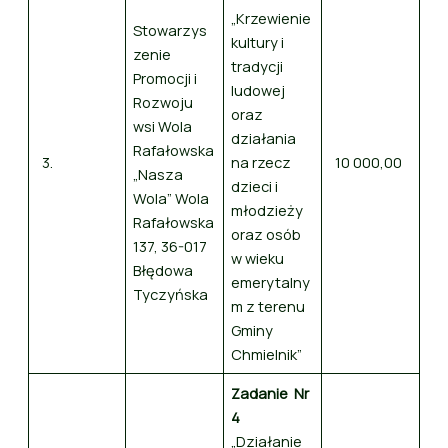
„Krzewienie
Stowarzys
kultury i
zenie
tradycji
Promocji i
ludowej
Rozwoju
oraz
wsi Wola
działania
Rafałowska
3.
na rzecz
10 000,00
„Nasza
dzieci i
Wola” Wola
młodzieży
Rafałowska
oraz osób
137, 36-017
w wieku
Błędowa
emerytalny
Tyczyńska
m z terenu
Gminy
Chmielnik”
Zadanie Nr
4
„Działanie