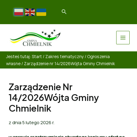
Jesteś tutaj:
Start
/
Zakres tematyczny
/
Ogłoszenia
własne
/
Zarządzenie nr 14/2026Wójta Gminy Chmielnik
Zarządzenie Nr
14/2026Wójta Gminy
Chmielnik
z dnia 5 lutego 2026 r.
w sprawie rozstrzygnięcia otwartego konkursu ofert na