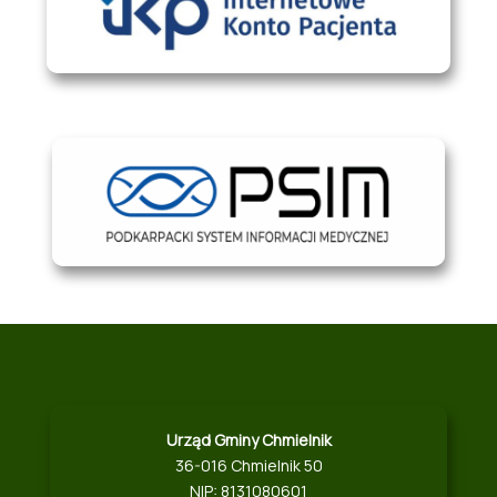
Urząd Gminy Chmielnik
36-016 Chmielnik 50
NIP: 8131080601