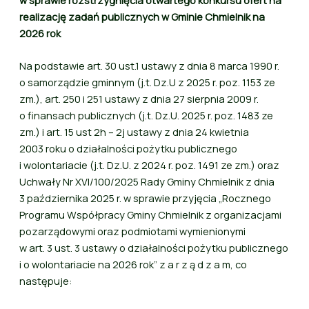
realizację zadań publicznych w Gminie Chmielnik na
2026 rok
Na podstawie art. 30 ust.1 ustawy z dnia 8 marca 1990 r.
o samorządzie gminnym (j.t. Dz.U z 2025 r. poz. 1153 ze
zm.), art. 250 i 251 ustawy z dnia 27 sierpnia 2009 r.
o finansach publicznych (j.t. Dz.U. 2025 r. poz. 1483 ze
zm.) i art. 15 ust 2h – 2j ustawy z dnia 24 kwietnia
2003 roku o działalności pożytku publicznego
i wolontariacie (j.t. Dz.U. z 2024 r. poz. 1491 ze zm.) oraz
Uchwały Nr XVI/100/2025 Rady Gminy Chmielnik z dnia
3 października 2025 r. w sprawie przyjęcia „Rocznego
Programu Współpracy Gminy Chmielnik z organizacjami
pozarządowymi oraz podmiotami wymienionymi
w art. 3 ust. 3 ustawy o działalności pożytku publicznego
i o wolontariacie na 2026 rok” z a r z ą d z a m, co
następuje: