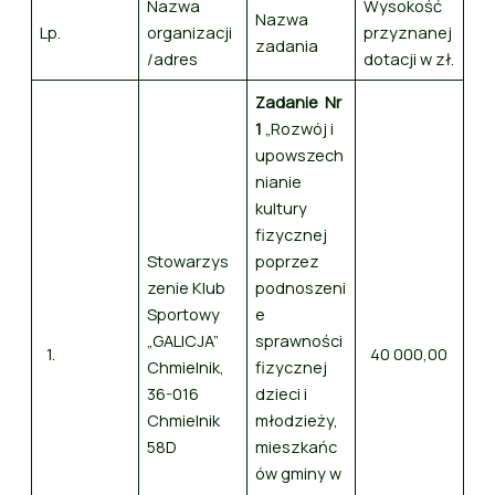
Nazwa
Wysokość
Nazwa
Lp.
organizacji
przyznanej
zadania
/adres
dotacji w zł.
Zadanie Nr
1
„Rozwój i
upowszech
nianie
kultury
fizycznej
Stowarzys
poprzez
zenie Klub
podnoszeni
Sportowy
e
„GALICJA”
sprawności
1.
40 000,00
Chmielnik,
fizycznej
36-016
dzieci i
Chmielnik
młodzieży,
58D
mieszkańc
ów gminy w