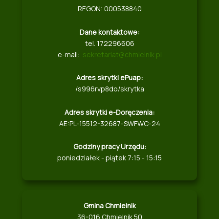
REGON: 000538840
Dane kontaktowe:
tel. 172296606
e-mail:
sekretariat@chmielnik.pl
Adres skrytki ePuap:
/s996rvp8do/skrytka
Adres skrytki e-Doręczenia:
AE:PL-15512-32687-SWFWC-24
Godziny pracy Urzędu:
poniedziałek - piątek 7:15 - 15:15
Gmina Chmielnik
36-016 Chmielnik 50