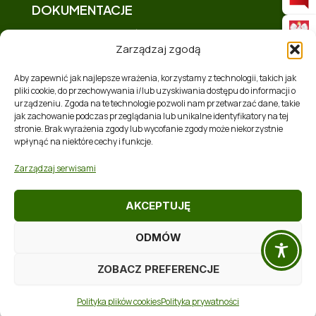
DOKUMENTACJE
Deklaracja dostępności
Zarządzaj zgodą
Polityka prywatności
Mapa strony
Aby zapewnić jak najlepsze wrażenia, korzystamy z technologii, takich jak
pliki cookie, do przechowywania i/lub uzyskiwania dostępu do informacji o
Polityka plików cookies (EU)
urządzeniu. Zgoda na te technologie pozwoli nam przetwarzać dane, takie
Zakres tematyczny
jak zachowanie podczas przeglądania lub unikalne identyfikatory na tej
stronie. Brak wyrażenia zgody lub wycofanie zgody może niekorzystnie
RSS
wpłynąć na niektóre cechy i funkcje.
Zarządzaj serwisami
AKCEPTUJĘ
ODMÓW
Realizacja:
Softres Sp. z o. o.
ZOBACZ PREFERENCJE
Prawa autorskie © 2026 Gmina Chmielnik
Polityka plików cookies
Polityka prywatności