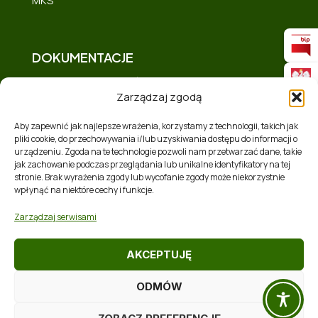
DOKUMENTACJE
Deklaracja dostępności
Zarządzaj zgodą
Polityka prywatności
Mapa strony
Aby zapewnić jak najlepsze wrażenia, korzystamy z technologii, takich jak
pliki cookie, do przechowywania i/lub uzyskiwania dostępu do informacji o
Polityka plików cookies (EU)
urządzeniu. Zgoda na te technologie pozwoli nam przetwarzać dane, takie
Zakres tematyczny
jak zachowanie podczas przeglądania lub unikalne identyfikatory na tej
stronie. Brak wyrażenia zgody lub wycofanie zgody może niekorzystnie
RSS
wpłynąć na niektóre cechy i funkcje.
Zarządzaj serwisami
AKCEPTUJĘ
ODMÓW
Realizacja:
Softres Sp. z o. o.