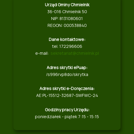
Urząd Gminy Chmielnik
36-016 Chmielnik 50
NIP: 8131080601
REGON: 000538840
Dane kontaktowe:
tel. 172296606
e-mail:
sekretariat@chmielnik.pl
Adres skrytki ePuap:
/s996rvp8do/skrytka
Adres skrytki e-Doręczenia:
AE:PL-15512-32687-SWFWC-24
Godziny pracy Urzędu:
poniedziałek - piątek 7:15 - 15:15