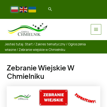
Jesteś tutaj:
Start
/
Zakres tematyczny
/
Ogłoszenia
własne
/
Zebranie wiejskie w Chmielniku
Zebranie Wiejskie W
Chmielniku