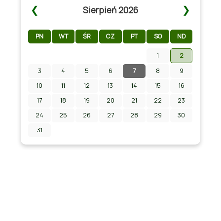
❮
❯
Sierpień 2026
PN
WT
ŚR
CZ
PT
SO
ND
1
2
3
4
5
6
7
8
9
Zapraszamy na Letni Pokaz Filmowy na
stadionie w Chmielniku!
10
11
12
13
14
15
16
17
18
19
20
21
22
23
24
25
26
27
28
29
30
31