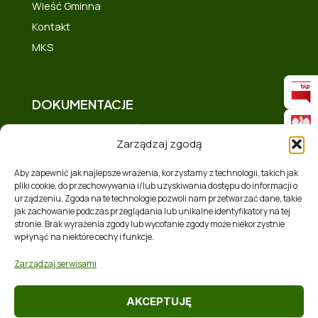
Wieść Gminna
Kontakt
MKS
DOKUMENTACJE
Deklaracja dostępności
Zarządzaj zgodą
Polityka prywatności
Mapa strony
Aby zapewnić jak najlepsze wrażenia, korzystamy z technologii, takich jak
pliki cookie, do przechowywania i/lub uzyskiwania dostępu do informacji o
Polityka plików cookies (EU)
urządzeniu. Zgoda na te technologie pozwoli nam przetwarzać dane, takie
Zakres tematyczny
jak zachowanie podczas przeglądania lub unikalne identyfikatory na tej
stronie. Brak wyrażenia zgody lub wycofanie zgody może niekorzystnie
RSS
wpłynąć na niektóre cechy i funkcje.
Zarządzaj serwisami
AKCEPTUJĘ