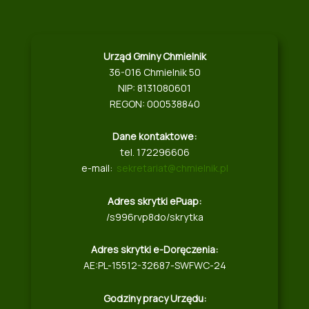
Urząd Gminy Chmielnik
36-016 Chmielnik 50
NIP: 8131080601
REGON: 000538840
Dane kontaktowe:
tel. 172296606
e-mail:
sekretariat@chmielnik.pl
Adres skrytki ePuap:
/s996rvp8do/skrytka
Adres skrytki e-Doręczenia:
AE:PL-15512-32687-SWFWC-24
Godziny pracy Urzędu: