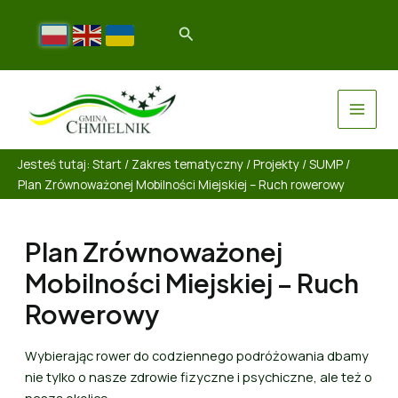
Jesteś tutaj:
Start
/
Zakres tematyczny
/
Projekty
/
SUMP
/
Plan Zrównoważonej Mobilności Miejskiej – Ruch rowerowy
Plan Zrównoważonej
Mobilności Miejskiej – Ruch
Rowerowy
Wybierając rower do codziennego podróżowania dbamy
nie tylko o nasze zdrowie fizyczne i psychiczne, ale też o