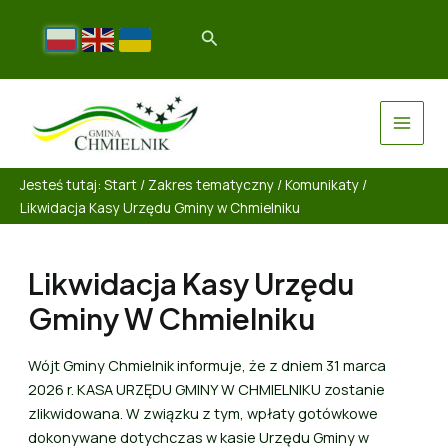
Jesteś tutaj:
Start
/
Zakres tematyczny
/
Komunikaty
/
Likwidacja Kasy Urzędu Gminy w Chmielniku
Likwidacja Kasy Urzędu
Gminy W Chmielniku
Wójt Gminy Chmielnik informuje, że z dniem 31 marca
2026 r. KASA URZĘDU GMINY W CHMIELNIKU zostanie
zlikwidowana. W związku z tym, wpłaty gotówkowe
dokonywane dotychczas w kasie Urzędu Gminy w