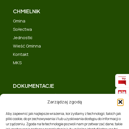
CHMIELNIK
Gmina
Sołectwa
Jednostki
Wieść Gminna
Kontakt
MKS
DOKUMENTACJE
Deklaracja dostępności
Zarządzaj zgodą
Polityka prywatności
Mapa strony
Aby zapewnić jak najlepsze wrażenia, korzystamy z technologii, takich jak
pliki cookie, do przechowywania i/lub uzyskiwania dostępu do informacji o
Polityka plików cookies (EU)
urządzeniu. Zgoda na te technologie pozwoli nam przetwarzać dane, takie
Zakres tematyczny