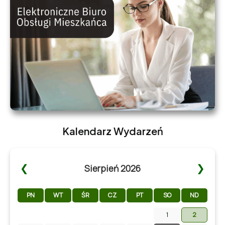
Kalendarz Wydarzeń
❮
❯
Sierpień 2026
PN
WT
ŚR
CZ
PT
SO
ND
1
2