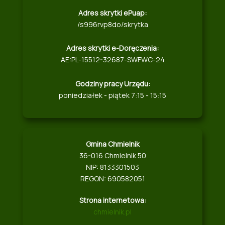
Adres skrytki ePuap:
/s996rvp8do/skrytka
Adres skrytki e-Doręczenia:
AE:PL-15512-32687-SWFWC-24
Godziny pracy Urzędu:
poniedziałek - piątek 7:15 - 15:15
Gmina Chmielnik
36-016 Chmielnik 50
NIP: 8133301503
REGON: 690582051
Strona internetowa:
chmielnik.pl