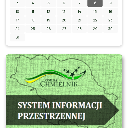
3
4
5
6
7
8
9
Zapraszamy na Letni Pokaz Filmowy na stadionie w
Chmielniku!
10
11
12
13
14
15
16
17
18
19
20
21
22
23
24
25
26
27
28
29
30
31