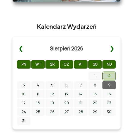
Kalendarz Wydarzeń
❮
❯
Sierpień 2026
PN
WT
ŚR
CZ
PT
SO
ND
1
2
3
4
5
6
7
8
9
Zapraszamy na Letni Pokaz Filmowy na
stadionie w Chmielniku!
10
11
12
13
14
15
16
17
18
19
20
21
22
23
24
25
26
27
28
29
30
31