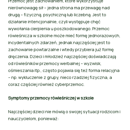
Przemoc jest zachowaniem, które wykorzystuje
nierównowagę sił – jedna strona ma przewagę nad
drugą – fizyczną, psychiczną lub liczebną. Jest to
działanie intencjonalnie, czyli występuje chęć
wywołania cierpienia u poszkodowanego. Przemoc
rówieśnicza w szkolne może mieć formę jednorazowych,
incydentalnych zdarzeń, jednak najczęściej jest to
zachowanie powtarzalne i wtedy przybiera już formę
dręczenia. Dzieci i młodzież najczęściej doświadczają
od rówieśników przemocy werbalnej – wyzwisk,
ośmieszania itp., często pojawia się też forma relacyjna
– np. wykluczenie z grupy, nieco rzadziej fizyczna, a
coraz częściej również cyberprzemoc.
Symptomy przemocy rówieśniczej w szkole
Najczęściej dzieci nie mówią o swojej sytuacji rodzicom i
nauczycielom, ponieważ: