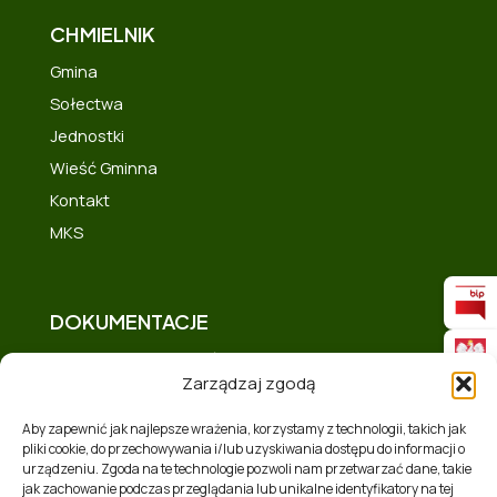
CHMIELNIK
Gmina
Sołectwa
Jednostki
Wieść Gminna
Kontakt
MKS
DOKUMENTACJE
Deklaracja dostępności
Zarządzaj zgodą
Polityka prywatności
Mapa strony
Aby zapewnić jak najlepsze wrażenia, korzystamy z technologii, takich jak
pliki cookie, do przechowywania i/lub uzyskiwania dostępu do informacji o
Polityka plików cookies (EU)
urządzeniu. Zgoda na te technologie pozwoli nam przetwarzać dane, takie
Zakres tematyczny
jak zachowanie podczas przeglądania lub unikalne identyfikatory na tej