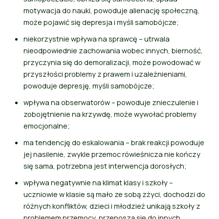
motywacja do nauki, powoduje alienację społeczną,
może pojawić się depresja i myśli samobójcze;
niekorzystnie wpływa na sprawcę – utrwala
nieodpowiednie zachowania wobec innych, bierność,
przyczynia się do demoralizacji, może powodować w
przyszłości problemy z prawem i uzależnieniami,
powoduje depresję, myśli samobójcze;
wpływa na obserwatorów – powoduje znieczulenie i
zobojętnienie na krzywdę, może wywołać problemy
emocjonalne;
ma tendencję do eskalowania – brak reakcji powoduje
jej nasilenie, zwykle przemoc rówieśnicza nie kończy
się sama, potrzebna jest interwencja dorosłych;
wpływa negatywnie na klimat klasy i szkoły –
uczniowie w klasie są mało ze sobą zżyci, dochodzi do
różnych konfliktów, dzieci i młodzież unikają szkoły z
problemem przemocy, przenoszą się do innych