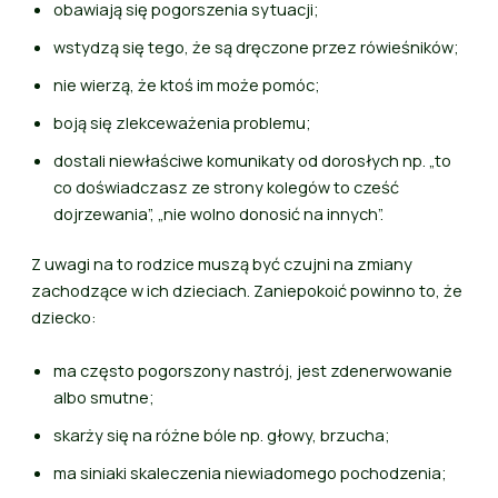
obawiają się pogorszenia sytuacji;
wstydzą się tego, że są dręczone przez rówieśników;
nie wierzą, że ktoś im może pomóc;
boją się zlekceważenia problemu;
dostali niewłaściwe komunikaty od dorosłych np. „to
co doświadczasz ze strony kolegów to cześć
dojrzewania”, „nie wolno donosić na innych”.
Z uwagi na to rodzice muszą być czujni na zmiany
zachodzące w ich dzieciach. Zaniepokoić powinno to, że
dziecko:
ma często pogorszony nastrój, jest zdenerwowanie
albo smutne;
skarży się na różne bóle np. głowy, brzucha;
ma siniaki skaleczenia niewiadomego pochodzenia;