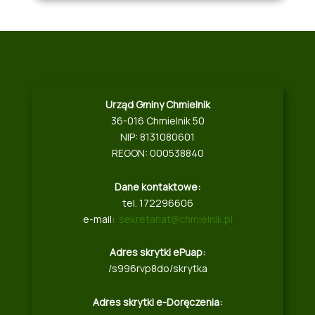
Urząd Gminy Chmielnik
36-016 Chmielnik 50
NIP: 8131080601
REGON: 000538840
Dane kontaktowe:
tel. 172296606
e-mail:
sekretariat@chmielnik.pl
Adres skrytki ePuap:
/s996rvp8do/skrytka
Adres skrytki e-Doręczenia: