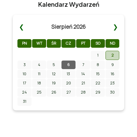
Kalendarz Wydarzeń
❮
❯
Sierpień 2026
PN
WT
ŚR
CZ
PT
SO
ND
1
2
3
4
5
6
7
8
9
Zapraszamy na Letni Pokaz Filmowy na
stadionie w Chmielniku!
10
11
12
13
14
15
16
17
18
19
20
21
22
23
24
25
26
27
28
29
30
31