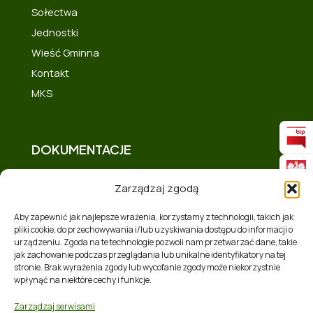
Sołectwa
Jednostki
Wieść Gminna
Kontakt
MKS
DOKUMENTACJE
Deklaracja dostępności
Zarządzaj zgodą
Polityka prywatności
Mapa strony
Aby zapewnić jak najlepsze wrażenia, korzystamy z technologii, takich jak
pliki cookie, do przechowywania i/lub uzyskiwania dostępu do informacji o
Polityka plików cookies (EU)
urządzeniu. Zgoda na te technologie pozwoli nam przetwarzać dane, takie
Zakres tematyczny
jak zachowanie podczas przeglądania lub unikalne identyfikatory na tej
stronie. Brak wyrażenia zgody lub wycofanie zgody może niekorzystnie
RSS
wpłynąć na niektóre cechy i funkcje.
Zarządzaj serwisami