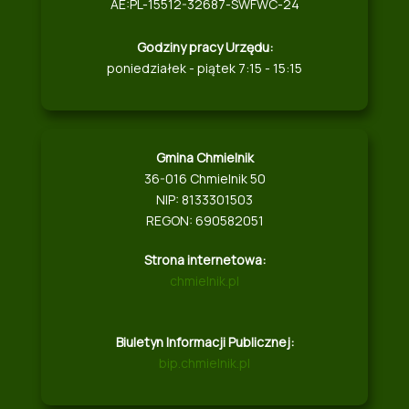
AE:PL-15512-32687-SWFWC-24
Godziny pracy Urzędu:
poniedziałek - piątek 7:15 - 15:15
Gmina Chmielnik
36-016 Chmielnik 50
NIP: 8133301503
REGON: 690582051
Strona internetowa:
chmielnik.pl
Biuletyn Informacji Publicznej:
bip.chmielnik.pl