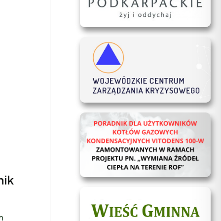
nik
h