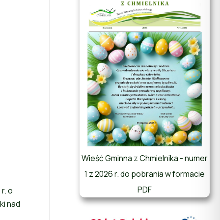
Wieść Gminna z Chmielnika - numer
1 z 2026 r. do pobrania w formacie
PDF
r. o
ki nad