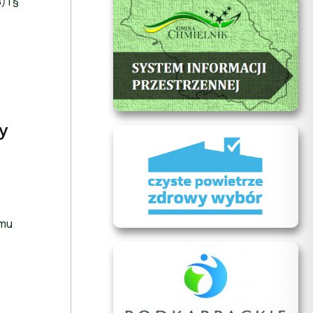
 i §
y
amu