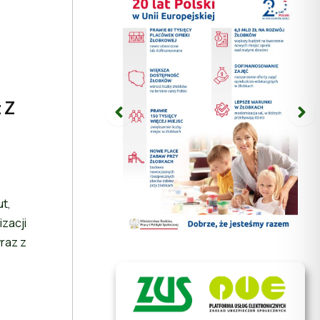
 Z
t,
izacji
raz z