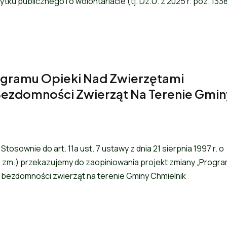
ytku publicznego i o wolontariacie (tj. Dz.U. z 2025 r. poz. 1338)
ogramu Opieki Nad Zwierzętami
ezdomności Zwierząt Na Terenie Gmin
tosownie do art. 11a ust. 7 ustawy z dnia 21 sierpnia 1997 r. o
późn. zm.) przekazujemy do zaopiniowania projekt zmiany „Progr
 bezdomności zwierząt na terenie Gminy Chmielnik