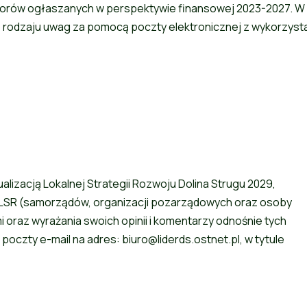
orów ogłaszanych w perspektywie finansowej 2023-2027. W
 rodzaju uwag za pomocą poczty elektronicznej z wykorzyst
lizacją Lokalnej Strategii Rozwoju Dolina Strugu 2029,
y LSR (samorządów, organizacji pozarządowych oraz osoby
oraz wyrażania swoich opinii i komentarzy odnośnie tych
oczty e-mail na adres: biuro@liderds.ostnet.pl, w tytule