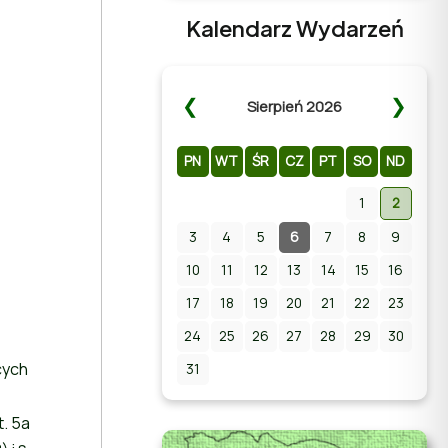
Kalendarz Wydarzeń
❮
❯
Sierpień 2026
PN
WT
ŚR
CZ
PT
SO
ND
1
2
3
4
Zapraszamy na Letni
5
6
7
8
9
Pokaz Filmowy na
10
11
12
13
14
15
16
stadionie w Chmielniku!
17
18
19
20
21
22
23
24
25
26
27
28
29
30
cych
31
t. 5a