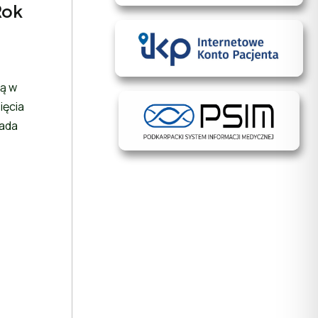
Rok
ią w
ięcia
pada