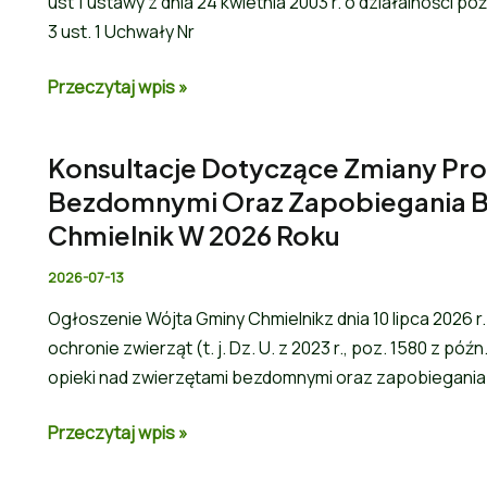
ust 1 ustawy z dnia 24 kwietnia 2003 r. o działalności poż
3 ust. 1 Uchwały Nr
Przeczytaj wpis »
Konsultacje Dotyczące Zmiany Pr
Bezdomnymi Oraz Zapobiegania B
Chmielnik W 2026 Roku
2026-07-13
Ogłoszenie Wójta Gminy Chmielnikz dnia 10 lipca 2026 r. S
ochronie zwierząt (t. j. Dz. U. z 2023 r., poz. 1580 z 
opieki nad zwierzętami bezdomnymi oraz zapobiegania
Przeczytaj wpis »