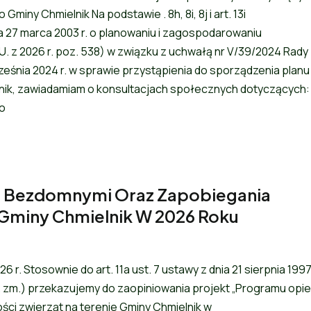
miny Chmielnik Na podstawie . 8h, 8i, 8j i art. 13i
nia 27 marca 2003 r. o planowaniu i zagospodarowaniu
. U. z 2026 r. poz. 538) w związku z uchwałą nr V/39/2024 Rady
ześnia 2024 r. w sprawie przystąpienia do sporządzenia planu
nik, zawiadamiam o konsultacjach społecznych dotyczących:
go
i Bezdomnymi Oraz Zapobiegania
 Gminy Chmielnik W 2026 Roku
r. Stosownie do art. 11a ust. 7 ustawy z dnia 21 sierpnia 1997 
óźn. zm.) przekazujemy do zaopiniowania projekt „Programu opie
i zwierząt na terenie Gminy Chmielnik w