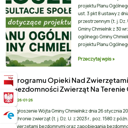
projektu Planu Ogólnego G
ust. 3 pkt 8 ustawy z d
przestrzennym (t. j. Dz
Gminy Chmielnik z 30 wr
ogólnego Gminy Chmiel
projektu Planu Ogólne
Przeczytaj wpis »
Programu Opieki Nad Zwierzętam
Biuletyn Informacji Publicznej
Bezdomności Zwierząt Na Terenie
BIZNES.GOV.PL - Platforma dla osób
2026-01-26
Ogłoszenie Wójta Gminy Chmielnikz dnia 26 stycznia 2026 
Serwis ePUAP
ochronie zwierząt (t. j. Dz. U. z 2023 r., poz. 1580 z p
zwierzętami bezdomnymi oraz zapobiegania bezdomnośc