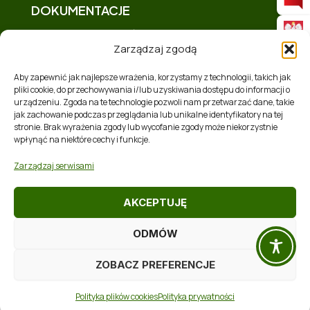
DOKUMENTACJE
Deklaracja dostępności
Zarządzaj zgodą
Polityka prywatności
Mapa strony
Aby zapewnić jak najlepsze wrażenia, korzystamy z technologii, takich jak
pliki cookie, do przechowywania i/lub uzyskiwania dostępu do informacji o
Polityka plików cookies (EU)
urządzeniu. Zgoda na te technologie pozwoli nam przetwarzać dane, takie
Zakres tematyczny
jak zachowanie podczas przeglądania lub unikalne identyfikatory na tej
stronie. Brak wyrażenia zgody lub wycofanie zgody może niekorzystnie
RSS
wpłynąć na niektóre cechy i funkcje.
Zarządzaj serwisami
AKCEPTUJĘ
ODMÓW
Realizacja:
Softres Sp. z o. o.
ZOBACZ PREFERENCJE
Prawa autorskie © 2026 Gmina Chmielnik
Polityka plików cookies
Polityka prywatności