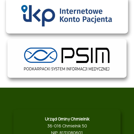
Urząd Gminy Chmielnik
36-016 Chmielnik 50
NIP: 8131080601