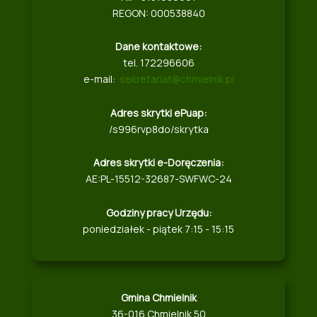
REGON: 000538840
Dane kontaktowe:
tel. 172296606
e-mail:
sekretariat@chmielnik.pl
Adres skrytki ePuap:
/s996rvp8do/skrytka
Adres skrytki e-Doręczenia:
AE:PL-15512-32687-SWFWC-24
Godziny pracy Urzędu:
poniedziałek - piątek 7:15 - 15:15
Gmina Chmielnik
36-016 Chmielnik 50