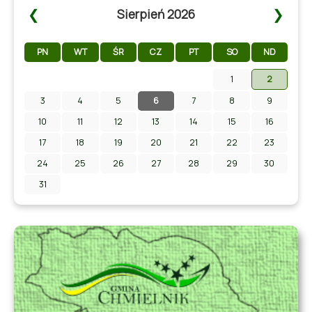
❮
❯
Sierpień 2026
PN
WT
ŚR
CZ
PT
SO
ND
1
2
3
4
5
6
7
8
9
Zapraszamy na Letni Pokaz Filmowy na stadionie w
Chmielniku!
10
11
12
13
14
15
16
17
18
19
20
21
22
23
24
25
26
27
28
29
30
31