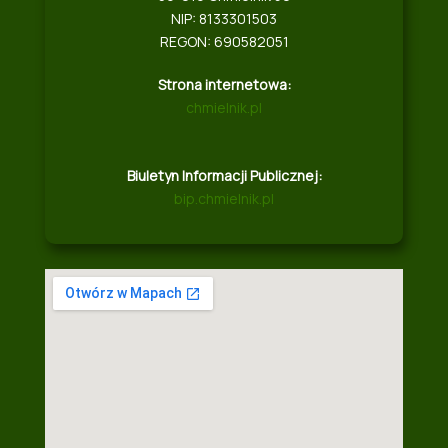
NIP: 8133301503
REGON: 690582051
Strona internetowa:
chmielnik.pl
Biuletyn Informacji Publicznej:
bip.chmielnik.pl